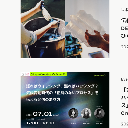
レ
伝
D
ひ
20
Eve
【
ハ
ス
Cr
20