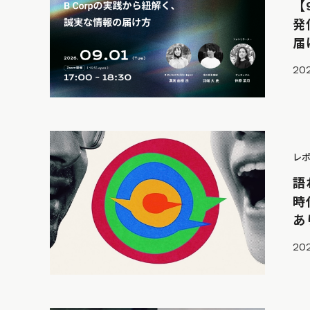
【
発
届け
20
レ
語
時
あ
202