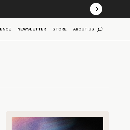
IENCE
NEWSLETTER
STORE
ABOUT US