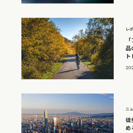
レ
「
品
ト
20
ニ
徒
め