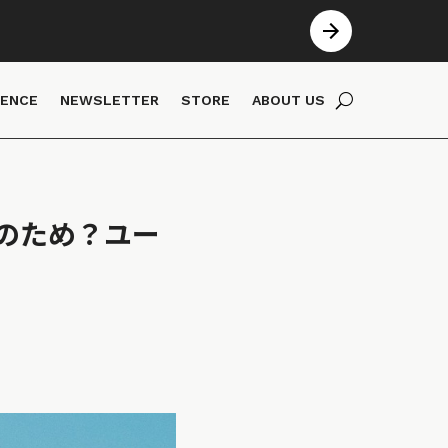
IENCE
NEWSLETTER
STORE
ABOUT US
のため？ユー