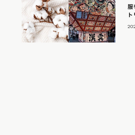
服
ト
202