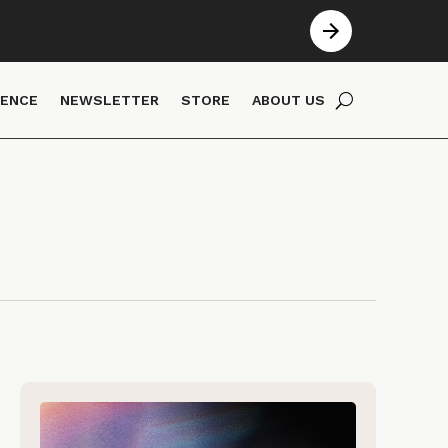
IENCE
NEWSLETTER
STORE
ABOUT US