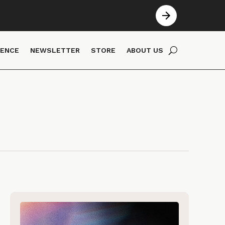
IENCE
NEWSLETTER
STORE
ABOUT US