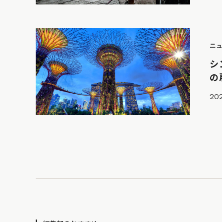
ニ
シ
の
202