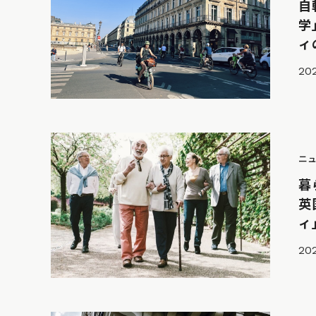
自
学
ィ
20
ニ
暮
英
ィ
202