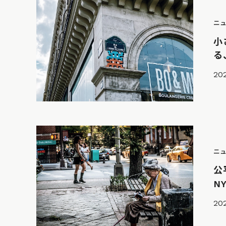
ニ
小
る
20
ニ
公
N
202