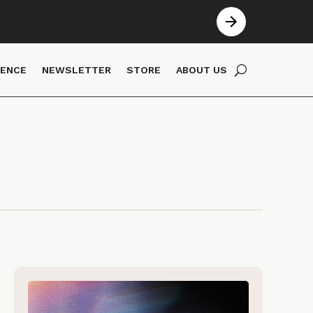
IENCE
NEWSLETTER
STORE
ABOUT US