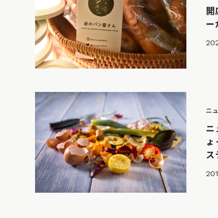
開
ー
202
ニ
ニ
ょ
ス
201