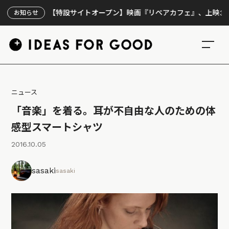
【特設サイトオープン】映画『リペアカフェ』、上映300回の
お知らせ
ニュース
「音楽」を着る。耳が不自由な人のための体
感型スマートシャツ
2016.10.05
sasaki
sasaki