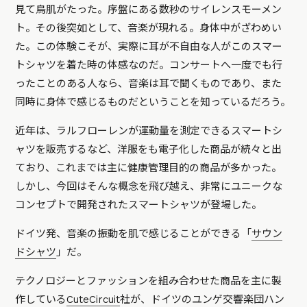
見て鳥肌がたった。序盤にある数秒のサイレンスモーメン
ト。その後突如として、音楽が現れる。身体中がざわめい
た。この体験こそが、実際に耳が不自由な人がこのスマー
トシャツを着た時の体感なのだ。コンサートへ一度でも行
ったことのある人なら、音楽は耳で聞くものであり、また
同時に身体で感じるものだということを知っているだろう。
近年は、ラルフローレンが運動量を測定できるスマートシ
ャツを販売するなど、洋服をも電子化した商品が続々と出
ており、これまでは主に健康管理目的の商品が多かった。
しかし、今回はそんな概念を飛び越え、非常にユニークな
コンセプトで開発されたスマートシャツが登場した。
ドイツ発、音楽の振動を肌で感じることができる「
サウン
ドシャツ
」だ。
テクノロジーとファッションを組み合わせた商品を主に製
作している
CuteCircuit
社が、ドイツのユンゲ交響楽団ハン