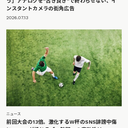
う」アナログを“古き良き”で終わらせない、イ
ンスタントカメラの街角広告
2026.07.13
ニュース
前回大会の13倍。激化するW杯のSNS誹謗中傷