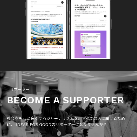
サポーター
BECOME A SUPPORTER
社会をもっと良くするジャーナリズムを、すべての人に届けるため
に、 IDEAS FOR GOODのサポーターになりませんか？