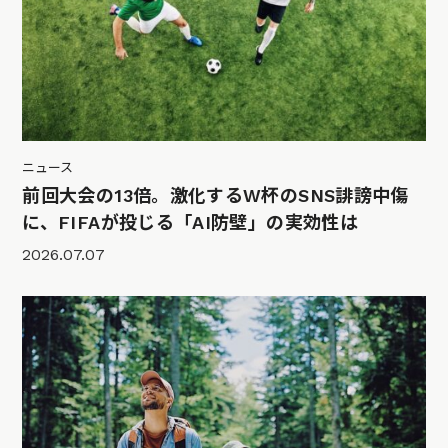
ニュース
前回大会の13倍。激化するW杯のSNS誹謗中傷
に、FIFAが投じる「AI防壁」の実効性は
2026.07.07