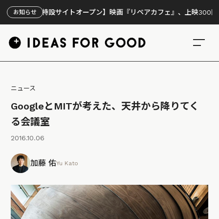
【特設サイトオープン】映画『リペアカフェ』、上映300回の先で
お知らせ
ニュース
GoogleとMITが考えた、天井から降りてく
る会議室
2016.10.06
加藤 佑
Yu Kato