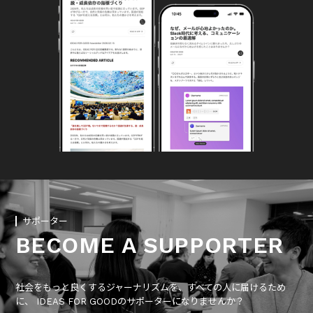
サポーター
BECOME A SUPPORTER
社会をもっと良くするジャーナリズムを、すべての人に届けるため
に、 IDEAS FOR GOODのサポーターになりませんか？