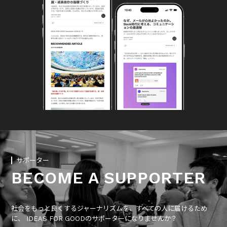
サポーター
BECOME A SUPPORTER
社会をもっと良くするジャーナリズムを、すべての人に届けるため
に、 IDEAS FOR GOODのサポーターになりませんか？