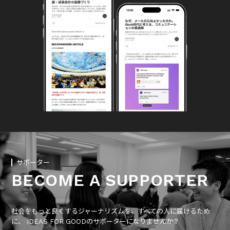
サポーター
BECOME A SUPPORTER
社会をもっと良くするジャーナリズムを、すべての人に届けるため
に、 IDEAS FOR GOODのサポーターになりませんか？