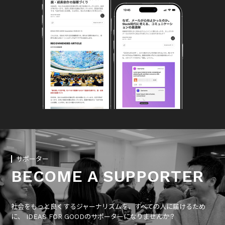
サポーター
BECOME A SUPPORTER
社会をもっと良くするジャーナリズムを、すべての人に届けるため
に、 IDEAS FOR GOODのサポーターになりませんか？