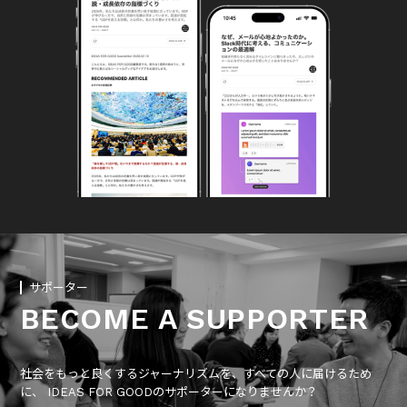
サポーター
BECOME A SUPPORTER
社会をもっと良くするジャーナリズムを、すべての人に届けるため
に、 IDEAS FOR GOODのサポーターになりませんか？