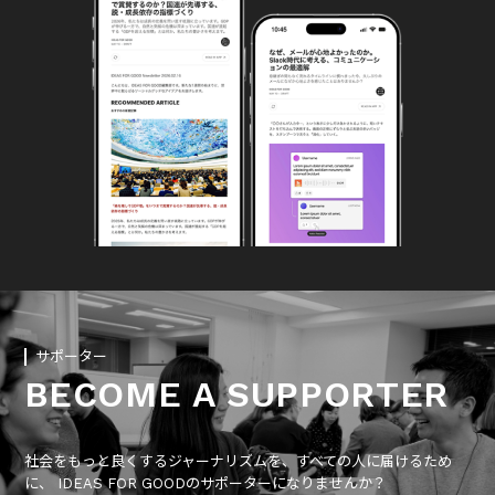
サポーター
BECOME A SUPPORTER
社会をもっと良くするジャーナリズムを、すべての人に届けるため
に、 IDEAS FOR GOODのサポーターになりませんか？