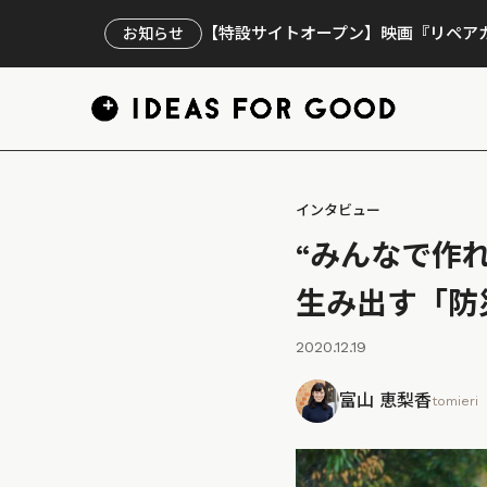
【特設サイトオープン】映画『リペアカ
お知らせ
インタビュー
“みんなで作
生み出す「防
2020.12.19
富山 恵梨香
tomieri