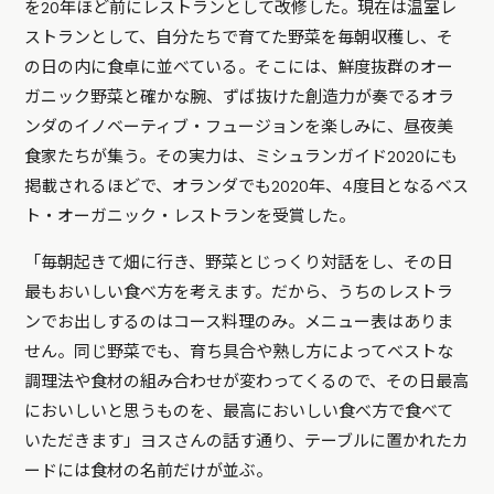
を20年ほど前にレストランとして改修した。現在は温室レ
ストランとして、自分たちで育てた野菜を毎朝収穫し、そ
の日の内に食卓に並べている。そこには、鮮度抜群のオー
ガニック野菜と確かな腕、ずば抜けた創造力が奏でるオラ
ンダのイノベーティブ・フュージョンを楽しみに、昼夜美
食家たちが集う。その実力は、ミシュランガイド2020にも
掲載されるほどで、オランダでも2020年、4度目となるベス
ト・オーガニック・レストランを受賞した。
「毎朝起きて畑に行き、野菜とじっくり対話をし、その日
最もおいしい食べ方を考えます。だから、うちのレストラ
ンでお出しするのはコース料理のみ。メニュー表はありま
せん。同じ野菜でも、育ち具合や熟し方によってベストな
調理法や食材の組み合わせが変わってくるので、その日最高
においしいと思うものを、最高においしい食べ方で食べて
いただきます」ヨスさんの話す通り、テーブルに置かれたカ
ードには食材の名前だけが並ぶ。