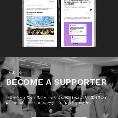
サポーター
BECOME A SUPPORTER
社会をもっと良くするジャーナリズムを、すべての人に届けるため
に、 IDEAS FOR GOODのサポーターになりませんか？