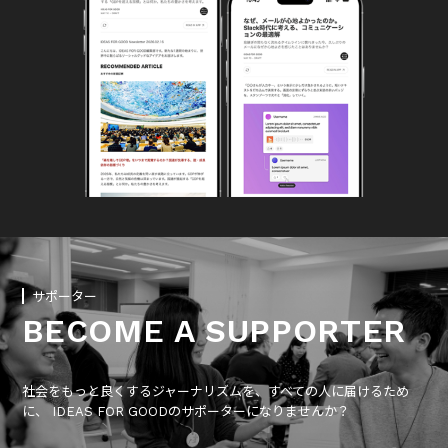
サポーター
BECOME A SUPPORTER
社会をもっと良くするジャーナリズムを、すべての人に届けるため
に、 IDEAS FOR GOODのサポーターになりませんか？