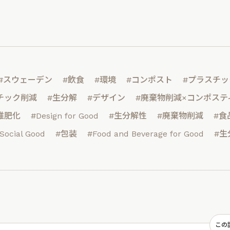
#スウェーデン
#飲食
#環境
#コンポスト
#プラスチッ
チック削減
#生分解
#デザイン
#廃棄物削減×コンポステ
堆肥化
#Design for Good
#生分解性
#廃棄物削減
#食
Social Good
#包装
#Food and Beverage for Good
#生
この