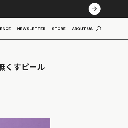
IENCE
NEWSLETTER
STORE
ABOUT US
無くすピール