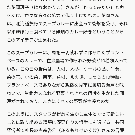
た花岡理子（はなおかりこ）さんが「作ってみたい」と声
をあげ、色々な方々の協力で作り上げたもの。花岡さん
は、北海道旅行でスープカレーに出会って衝撃を受け、それ
以来ほぼ毎日食べている無類のカレー好きということから
このアイデアが生まれた。
このスープカレーは、肉を一切使わずに作られたプラント
ベースのカレーで、在来農場で作られた野菜が10種類入って
いる。この日の野菜は、大根、人参、ケールの茎、牛蒡、
菜の花、小松菜、菊芋、蓮根、えのき、しめじの10種類。
プラントベースでありながら想像を見事に裏切る濃厚な味
わいで、生命力あふれる野菜それぞれの個性を生かした調
理がされており、まさにすべての野菜が主役なのだ。
このように、スタッフが得意を生かし主体となって新しい
ことに取り組める環境は野菜作りの哲学にも通ずる。共同
経営者で社長の古森啓介（ふるもりけいすけ）さんの言葉