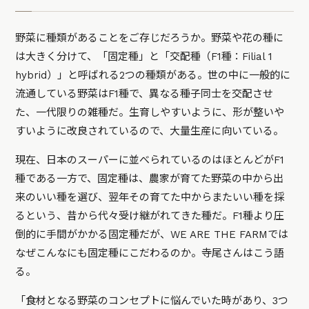
野菜に種類があることをご存じだろうか。野菜や花の種に
は大きく分けて、「固定種」と「交配種（F1種：Filial 1
hybrid）」と呼ばれる2つの種類がある。世の中に一般的に
流通している野菜はF1種で、異なる種子同士を交配させ
た、一代限りの雑種だ。生育しやすいように、形が整いや
すいように改良されているので、大量生産に向いている。
現在、日本のスーパーに並べられているのはほとんどがF1
種である一方で、固定種は、農家が育てた野菜の中から出
来のいい種を選び、翌年その育てた中からまたいい種を採
るという、昔から代々受け継がれてきた種だ。F1種より圧
倒的に手間がかかる固定種だが、WE ARE THE FARMでは
なぜこんなにも固定種にこだわるのか。寺尾さんはこう語
る。
「食材となる野菜のコンセプトに悩んでいた時があり、3つ