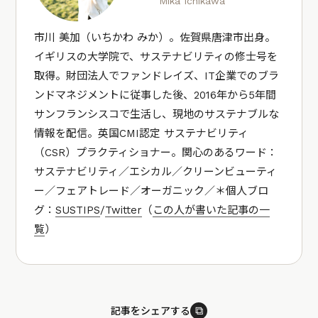
Mika Ichikawa
市川 美加（いちかわ みか）。佐賀県唐津市出身。
イギリスの大学院で、サステナビリティの修士号を
取得。財団法人でファンドレイズ、IT企業でのブラ
ンドマネジメントに従事した後、2016年から5年間
サンフランシスコで生活し、現地のサステナブルな
情報を配信。英国CMI認定 サステナビリティ
（CSR）プラクティショナー。関心のあるワード：
サステナビリティ／エシカル／クリーンビューティ
ー／フェアトレード／オーガニック／＊個人ブロ
グ：
SUSTIPS
/
Twitter
（
この人が書いた記事の一
覧
）
⧉
記事をシェアする