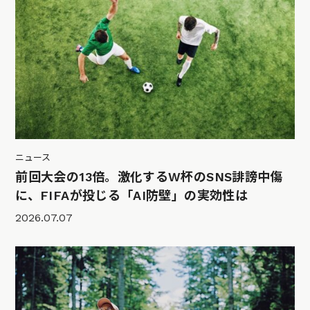
ニュース
前回大会の13倍。激化するW杯のSNS誹謗中傷
に、FIFAが投じる「AI防壁」の実効性は
2026.07.07