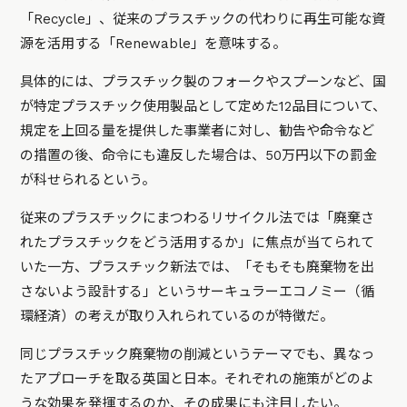
「Recycle」、従来のプラスチックの代わりに再生可能な資
源を活用する「Renewable」を意味する。
具体的には、プラスチック製のフォークやスプーンなど、国
が特定プラスチック使用製品として定めた12品目について、
規定を上回る量を提供した事業者に対し、勧告や命令など
の措置の後、命令にも違反した場合は、50万円以下の罰金
が科せられるという。
従来のプラスチックにまつわるリサイクル法では「廃棄さ
れたプラスチックをどう活用するか」に焦点が当てられて
いた一方、プラスチック新法では、「そもそも廃棄物を出
さないよう設計する」というサーキュラーエコノミー（循
環経済）の考えが取り入れられているのが特徴だ。
同じプラスチック廃棄物の削減というテーマでも、異なっ
たアプローチを取る英国と日本。それぞれの施策がどのよ
うな効果を発揮するのか、その成果にも注目したい。