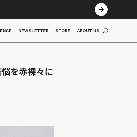
IENCE
NEWSLETTER
STORE
ABOUT US
苦悩を赤裸々に