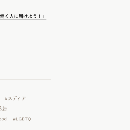
の働く人に届けよう！」
#メディア
広告
ood
#LGBTQ