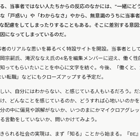
る、当事者ではない人たちからの反応のなかには、“一緒にど
な「戸惑い」や「わからなさ」やから、無意識のうちに当事者へ
な配慮をしてしまったりすることもある。そこに差別する意図
因になってしまっているのだ。
事者のリアルな思いを募るべく特設サイトを開設。当事者とし
岡宗嗣氏、滝沢ななえ氏の4名を編集メンバーに迎え、働く性
知ってもらいたいことを中心に文字を紡ぐ。今後、「働くと、
方ない転職」などにもクローズアップする予定だ。
しい、自分にはわからない、と感じている人もいるだろう。だ
け、どんなことを感じているのか、どうすれば心地いいのかを
分の中に偏見や誤解がないか、いつのまにかマイクロアグレッ
る言動をしていないか、問いかけてみよう。
きられる社会の実現は、まず「知る」ことから始まる。『BE