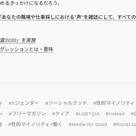
めるきっかけになるだろう。
「あなたの職場や仕事探しにおける”声“を雑誌にして、すべて
査2020」を実施
グレッションとは・意味
ィ
#Xジェンダー
#ソーシャルグッド
#性的マイノリティ
ン
#フリーマガジン
#クィア
#LGBTQIA
#Indeed
#
会
#性的マイノリティ×働く
#Media for Good
#Social G