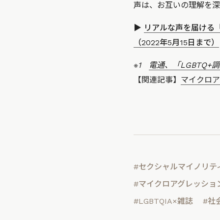
声は、お互いの理解を深
▶
リアルな声を届ける
（2022年5月15日まで）
※1
電通、「LGBTQ+調
【関連記事】
マイクロア
#セクシャルマイノリテ
#マイクロアグレッショ
#LGBTQIA×雑誌
#社