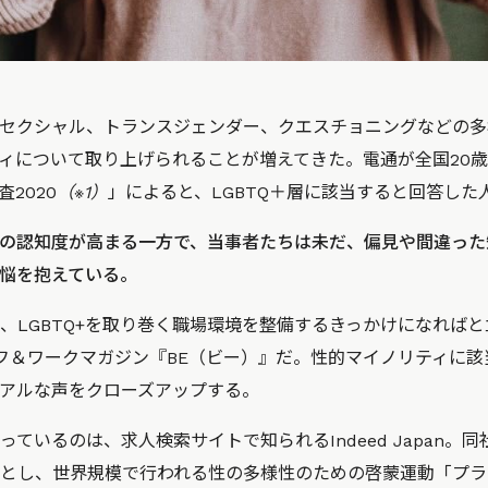
セクシャル、トランスジェンダー、クエスチョニングなどの多
ィについて取り上げられることが増えてきた。電通が全国20歳
査2020
（※1）
」によると、LGBTQ＋層に該当すると回答した人
の認知度が高まる一方で、当事者たちは未だ、偏見や間違った
悩を抱えている。
、LGBTQ+を取り巻く職場環境を整備するきっかけになればと立
フ＆ワークマガジン『BE（ビー）』だ。
性的マイノリティに該
アルな声をクローズアップする。
いるのは、求人検索サイトで知られるIndeed Japan。同社は「W
ッションとし、世界規模で行われる性の多様性のための啓蒙運動「プ