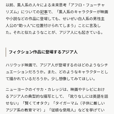
以前、黒人系の人々による未来思考「アフロ・フューチャ
リズム」についての
記事
で、「黒人系のキャラクターが映画
や小説などの作品に登場しても、せいぜい白人系の男性主
人公の“助っ人”に位置付けられてしまう」ことに言及し
た。それと似たようなことが、アジア人にも起きている。
フィクション作品に登場するアジア人
ハリウッド映画で、アジア人が登場するのはどのようなシチ
ュエーションだろうか。また、どのようなキャラクターとし
て描かれているだろうか。少し想像してみてほしい。
ニューヨークのイサカ・カレッジは、映画やテレビにおけ
るアジア人の典型的な描写として、「訛りなしには英語を話
せない」「賢くてオタク」「タイガーマム（子供に厳しい
アジア系の教育ママ）」「従順な使用人」などを挙げてい