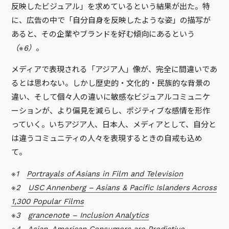
反映したビジュアル」を求めているという結果が出た。特
に、広告の中で「自分自身を反映したような姿」の描写が
あると、その企業やブランドを好む傾向にあるという
（※6）
。
メディアで表現される「アジア人」像が、完全に間違いであ
るとは思わない。しかし歴史的・文化的・民族的な背景の
違い、そして個々人の違いに敏感なビジュアルコミュニケ
ーションが、より偏見を減らし、ポジティブな感情を形作
っていく。いちアジア人、日本人、メディアとして、自分と
は違うコミュニティの人々を表現するときの自戒も込め
て。
※1
Portrayals of Asians in Film and Television
※2
USC Annenberg – Asians & Pacific Islanders Across
1,300 Popular Films
※3
grancenote – Inclusion Analytics