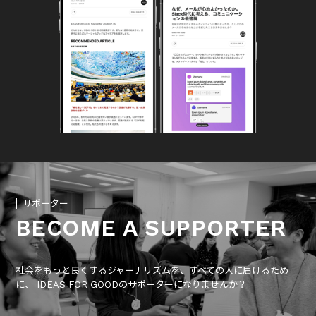
サポーター
BECOME A SUPPORTER
社会をもっと良くするジャーナリズムを、すべての人に届けるため
に、 IDEAS FOR GOODのサポーターになりませんか？