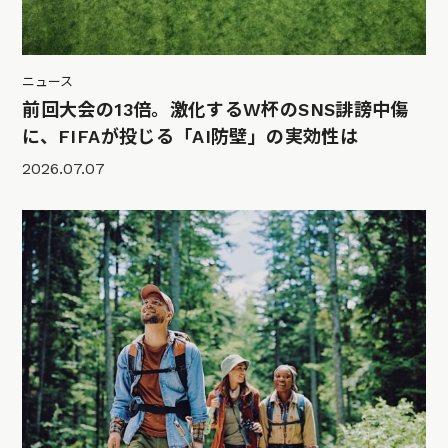
ニュース
前回大会の13倍。激化するW杯のSNS誹謗中傷
に、FIFAが投じる「AI防壁」の実効性は
2026.07.07