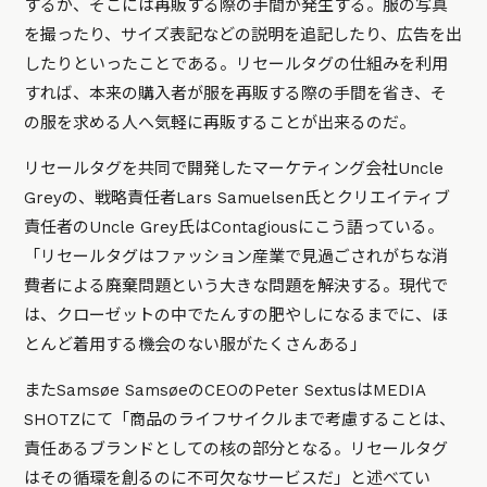
するが、そこには再販する際の手間が発生する。服の写真
を撮ったり、サイズ表記などの説明を追記したり、広告を出
したりといったことである。リセールタグの仕組みを利用
すれば、本来の購入者が服を再販する際の手間を省き、そ
の服を求める人へ気軽に再販することが出来るのだ。
リセールタグを共同で開発したマーケティング会社Uncle
Greyの、戦略責任者Lars Samuelsen氏とクリエイティブ
責任者のUncle Grey氏はContagiousにこう語っている。
「リセールタグはファッション産業で見過ごされがちな消
費者による廃棄問題という大きな問題を解決する。現代で
は、クローゼットの中でたんすの肥やしになるまでに、ほ
とんど着用する機会のない服がたくさんある」
またSamsøe SamsøeのCEOのPeter SextusはMEDIA
SHOTZにて
「商品のライフサイクルまで考慮することは、
責任あるブランドとしての核の部分となる。リセールタグ
はその循環を創るのに不可欠なサービスだ」
と述べてい