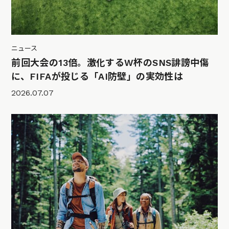
ニュース
前回大会の13倍。激化するW杯のSNS誹謗中傷
に、FIFAが投じる「AI防壁」の実効性は
2026.07.07