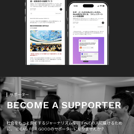
サポーター
BECOME A SUPPORTER
社会をもっと良くするジャーナリズムを、すべての人に届けるため
に、 IDEAS FOR GOODのサポーターになりませんか？