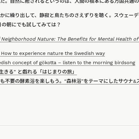
た。自然に癒されるというのは、人間の根本にある万国共通の
かに繰り出して、静寂と鳥たちのさえずりを聴く。スウェーデ
日の朝にでも試してみては？
 Neighborhood Nature: The Benefits for Mental Health of 
: How to experience nature the Swedish way
ish concept of gökotta – listen to the morning birdsong
“生きる” と戯れる「はじまりの旅」
も不要の酵素浴を楽しもう。“森林浴”をテーマにしたサウナ&スパ施