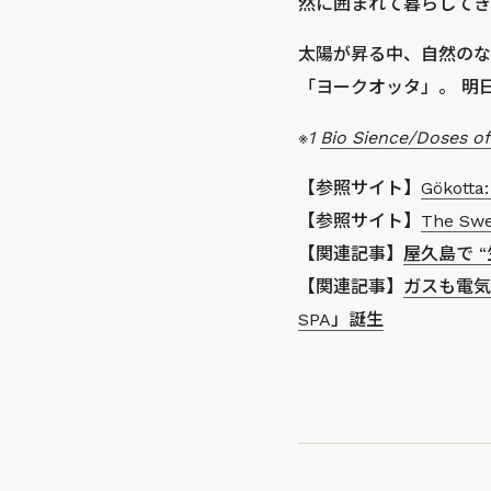
然に囲まれて暮らしてき
太陽が昇る中、自然のな
「ヨークオッタ」。 明
※1
Bio Sience/Doses of
【参照サイト】
Gökotta
【参照サイト】
The Swed
【関連記事】
屋久島で 
【関連記事】
ガスも電気
SPA」誕生