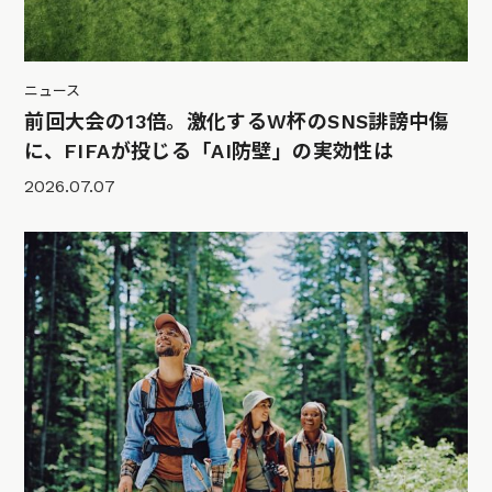
ニュース
前回大会の13倍。激化するW杯のSNS誹謗中傷
に、FIFAが投じる「AI防壁」の実効性は
2026.07.07