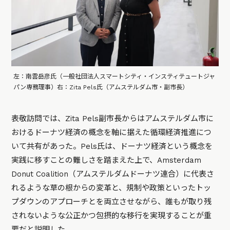
左：南雲岳彦氏（一般社団法人スマートシティ・インスティテュートジャ
パン専務理事）右：Zita Pels氏（アムステルダム市・副市長）
表敬訪問では、Zita Pels副市長からはアムステルダム市に
おけるドーナツ経済の概念を軸に据えた循環経済推進につ
いて共有があった。Pels氏は、ドーナツ経済という概念を
実践に移すことの難しさを踏まえた上で、Amsterdam
Donut Coalition（アムステルダムドーナツ連合）に代表さ
れるような草の根からの変革と、規制や政策といったトッ
プダウンのアプローチとを両立させながら、誰もが取り残
されないような公正かつ包摂的な移行を実現することが重
要だと説明した。