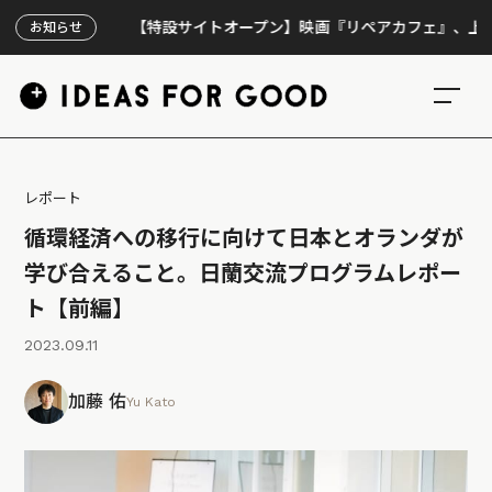
【特設サイトオープン】映画『リペアカフェ』、上映300回の先で
お知らせ
レポート
循環経済への移行に向けて日本とオランダが
学び合えること。日蘭交流プログラムレポー
ト【前編】
2023.09.11
加藤 佑
Yu Kato