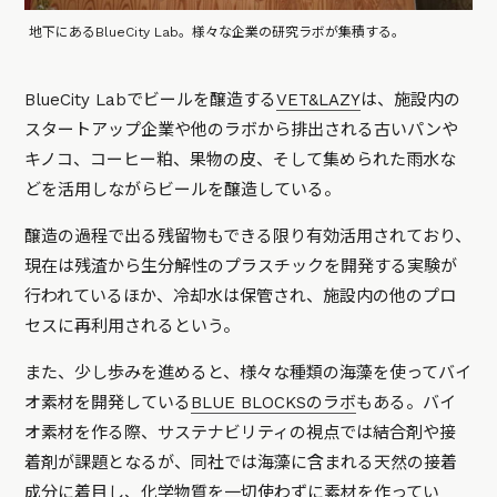
地下にあるBlueCity Lab。様々な企業の研究ラボが集積する。
BlueCity Labでビールを醸造する
VET&LAZY
は、施設内の
スタートアップ企業や他のラボから排出される古いパンや
キノコ、コーヒー粕、果物の皮、そして集められた雨水な
どを活用しながらビールを醸造している。
醸造の過程で出る残留物もできる限り有効活用されており、
現在は残渣から生分解性のプラスチックを開発する実験が
行われているほか、冷却水は保管され、施設内の他のプロ
セスに再利用されるという。
また、少し歩みを進めると、様々な種類の海藻を使ってバイ
オ素材を開発している
BLUE BLOCKSのラボ
もある。バイ
オ素材を作る際、サステナビリティの視点では結合剤や接
着剤が課題となるが、同社では海藻に含まれる天然の接着
成分に着目し、化学物質を一切使わずに素材を作ってい