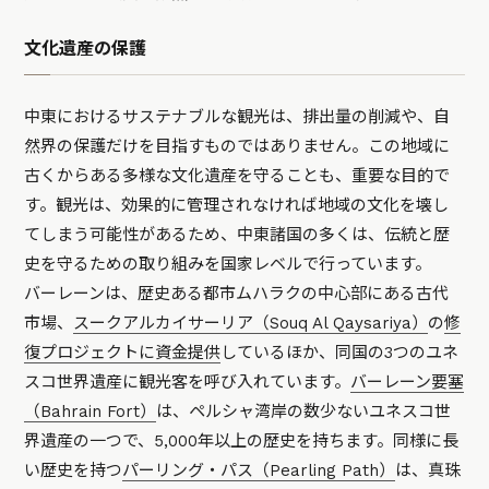
文化遺産の保護
中東におけるサステナブルな観光は、排出量の削減や、自
然界の保護だけを目指すものではありません。この地域に
古くからある多様な文化遺産を守ることも、重要な目的で
す。観光は、効果的に管理されなければ地域の文化を壊し
てしまう可能性があるため、中東諸国の多くは、伝統と歴
史を守るための取り組みを国家レベルで行っています。
バーレーンは、歴史ある都市ムハラクの中心部にある古代
市場、
スークアルカイサーリア（Souq Al Qaysariya）
の
修
復プロジェクトに資金提供
しているほか、同国の3つのユネ
スコ世界遺産に観光客を呼び入れています。
バーレーン要塞
（Bahrain Fort）
は、ペルシャ湾岸の数少ないユネスコ世
界遺産の一つで、5,000年以上の歴史を持ちます。同様に長
い歴史を持つ
パーリング・パス（Pearling Path）
は、真珠