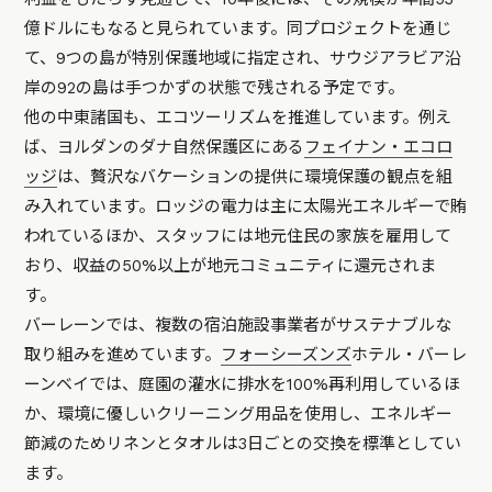
億ドルにもなると見られています。同プロジェクトを通じ
て、9つの島が特別保護地域に指定され、サウジアラビア沿
岸の92の島は手つかずの状態で残される予定です。
他の中東諸国も、エコツーリズムを推進しています。例え
ば、ヨルダンのダナ自然保護区にある
フェイナン・エコロ
ッジ
は、贅沢なバケーションの提供に環境保護の観点を組
み入れています。ロッジの電力は主に太陽光エネルギーで賄
われているほか、スタッフには地元住民の家族を雇用して
おり、収益の50%以上が地元コミュニティに還元されま
す。
バーレーンでは、複数の宿泊施設事業者がサステナブルな
取り組みを進めています。
フォーシーズンズ
ホテル・バーレ
ーンベイでは、庭園の灌水に排水を100%再利用しているほ
か、環境に優しいクリーニング用品を使用し、エネルギー
節減のためリネンとタオルは3日ごとの交換を標準としてい
ます。