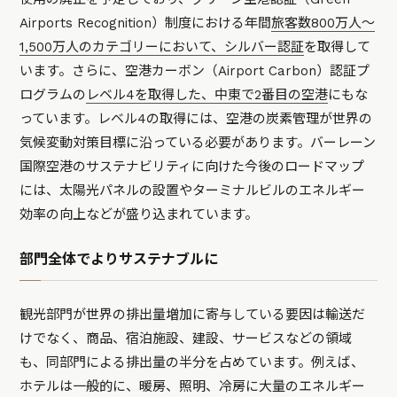
Airports Recognition）制度における年間
旅客数800万人～
1,500万人のカテゴリーにおいて、シルバー認証
を取得して
います。さらに、空港カーボン（Airport Carbon）認証プ
ログラムの
レベル4を取得した、中東で2番目の空港
にもな
っています。レベル4の取得には、空港の炭素管理が世界の
気候変動対策目標に沿っている必要があります。バーレーン
国際空港のサステナビリティに向けた今後のロードマップ
には、太陽光パネルの設置やターミナルビルのエネルギー
効率の向上などが盛り込まれています。
部門全体でよりサステナブルに
観光部門が世界の排出量増加に寄与している要因は輸送だ
けでなく、商品、宿泊施設、建設、サービスなどの領域
も、同部門による排出量の半分を占めています。例えば、
ホテルは一般的に、暖房、照明、冷房に大量のエネルギー