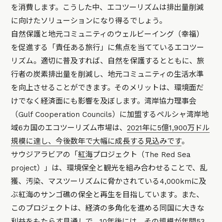
を消費します。こうした中、エコツーリズムは排出量削減
に向けたソリューションになり得るでしょう。
自然保護と地元コミュニティのウェルビーイング（幸福）
を促進する「責任ある旅行」に焦点を当てているエコツー
リズム。適切に普及すれば、自然を保護するとともに、旅
行者の炭素排出量を削減し、地元コミュニティの生活水準
を向上させることができます。そのメリットは、環境面だ
けでなく経済面にも影響を及ぼします。湾岸協力理事会
（Gulf Cooperation Councils）に加盟するペルシャ湾岸地
域6カ国のエコツーリズム市場は、
2021年に5億1,900万ドル
規模に達し、今後数年で大幅に成長する見込みです
。
サウジアラビアの「
紅海
プロジェクト（The Red Sea
project）」は、環境保全と観光を組み合わせることで、乱
獲、汚染、マスツーリズムに脅かされている4,000kmに及
ぶ紅海のサンゴ礁の保全と再生を目指しています。また、
このプロジェクトは、経済の多角化を進める同国に大きな
利益をもたらす見通しで、10年後には、その規模が年間53