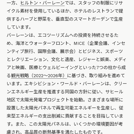
一方、
ヒルトン・バーレーン
では、スタッフの制服にリサ
イクル素材を使用しているほか、ホテルのレストランで提
供するハーブと野菜を、垂直型のスマートガーデンで生産
しています。
バーレーンは、エコツーリズムへの投資を持続させるた
め、海洋とウォーターフロント、MICE（企業会議、インセ
ンティブ旅行、国際会議、展示会）とビジネス、スポーツ
とレクリエーション、文化と遺産、レジャーと娯楽、メディ
アと映画、医療とウェルビーイングといった7つの柱から成
る
観光戦略（2022～2026年）
に基づき、取り組みを進めて
います。エキシビション・ワールド・バーレーンは、クリー
ンエネルギー生産を推進する同国の方針に従い、サヒール
地区で太陽光発電プロジェクトを始動。さまざまな場所に
設置した太陽光パネルで再生可能エネルギーを生産し、従
来型エネルギーの支出削減に貢献することを目指していま
す。また、この太陽光パネルは、いくつかの環境要因が考
慮され、高品質の断熱基準を満たしたものです。