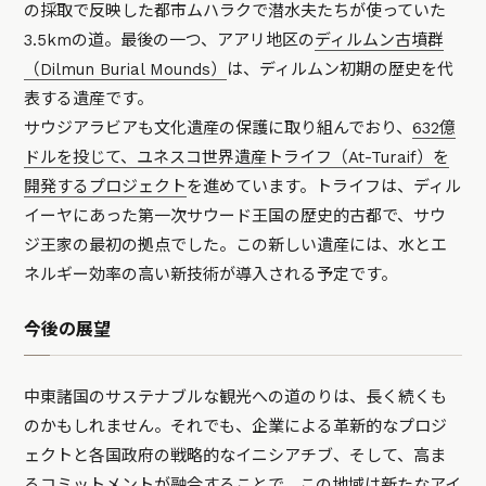
の採取で反映した都市ムハラクで潜水夫たちが使っていた
3.5kmの道。最後の一つ、アアリ地区の
ディルムン古墳群
（Dilmun Burial Mounds）
は、ディルムン初期の歴史を代
表する遺産です。
サウジアラビアも文化遺産の保護に取り組んでおり、
632億
ドルを投じて、ユネスコ世界遺産トライフ（At-Turaif）を
開発するプロジェクト
を進めています。トライフは、ディル
イーヤにあった第一次サウード王国の歴史的古都で、サウ
ジ王家の最初の拠点でした。この新しい遺産には、水とエ
ネルギー効率の高い新技術が導入される予定です。
今後の展望
中東諸国のサステナブルな観光への道のりは、長く続くも
のかもしれません。それでも、企業による革新的なプロジ
ェクトと各国政府の戦略的なイニシアチブ、そして、高ま
るコミットメントが融合することで、この地域は新たなアイ