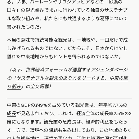
る。いま、バーレーンやサウジアラビアなどの「砂漠の
国々」の観光業界でまさに行われている独自のサステナブ
ルな取り組みや、私たちにも共通するような葛藤について
書かれたものだ。
本当の意味で持続可能な観光は、一地域や、一国だけで成
し遂げられるものではない。だからこそ、日本からは少し
離れた中東地域からもヒントを得られるのではないか。
（以下、世界経済フォーラムが運営するアジェンダページ
の「
サステナブルな観光のあり方をリードする、中東の取
り組み
」の全文掲載）
中東のGDPの約
9%
を占めている
観光業は、年平均7.7%の
成長
が見込まれており、これは、経済全体の成長率2.5%の3
倍にもなります。観光業の急成長は、経済的利益をもたら
す一方で、環境への課題も生み出しており、この地域の多く
の人気観光地は、環境の悪化や、汚染と資源枯渇が深刻化