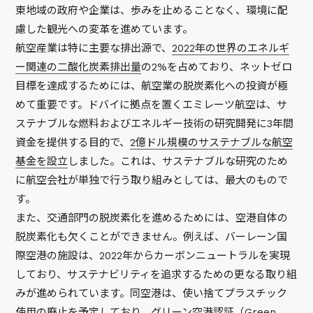
東地域の政府や企業は、歩みを止めることなく、環境に配
慮した観光への変革を進めています。
航空産業は特に主要な排出源で、
2022年の世界のエネルギ
ー関連の二酸化炭素排出量
の2%を占めており、ネットゼロ
目標を達成するためには、航空業の脱炭素化への投資が極
めて重要です。ドバイに拠点を置くエミレーツ航空は、サ
ステナブルな燃料およびエネルギー技術の研究開発に3年間
資金を提供する目的で、
2億ドル規模のサステナブルな航空
基金を設立
しました。これは、サステナブルな研究のため
に航空会社が単独で行う取り組みとしては、最大のもので
す。
また、交通部門の脱炭素化を進めるためには、空港自体の
脱炭素化も欠くことができません。例えば、バーレーン国
際空港の施設は、2022年からカーボンニュートラルを実現
しており、サステナビリティを追求するための更なる取り組
みが進められています。同空港は、使い捨てプラスチック
使用の廃止を予定しており、グリーン空港認証（Green