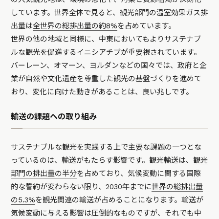
しています。世界全体で見ると、観光部門の温室効果ガス排
出量は
全世界の総排出量の約8%
を占めています。
世界の他の地域と同様に、中東においてもよりサステナブ
ルな観光を促進するイニシアチブが重要視されています。
バーレーン、オマーン、ヨルダンなどの国々では、政府と企
業が自然や文化遺産を尊重した観光の基盤づくりを進めて
おり、変化に向けた動きがあることは、良い兆しです。
輸送の課題への取り組み
サステナブルな観光を実践する上で主要な課題の一つとな
っているのは、輸送がもたらす影響です。観光輸送は、
観光
部門の排出量の半分
を占めており、気候変動に関する国際
的な誓約が変わらない限り、2030年までに
世界の総
排出量
の5.3%
を観光関連の輸送が占めることになります。輸送が
気候変動に与える影響は圧倒的なものですが、それでも中