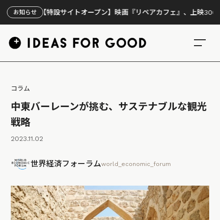
【特設サイトオープン】映画『リペアカフェ』、上映300回の先で
お知らせ
コラム
中東バーレーンが挑む、サステナブルな観光
戦略
2023.11.02
世界経済フォーラム
world_economic_forum