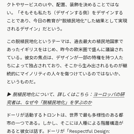
クトやサービスのUIや、配置、装飾を決めることではな
い。「そもそも私たち（デザインする側）をデザインする
ことであり、今日の教育が“脱植民地化”した結果として実現
されるデザイン」だという。
この脱植民地化というテーマは、過去最大の植民地国家で
あったイギリスをはじめ、昨今の欧米圏で盛んに議論され
ている。彼女の焦点は、デザインが一部の特権を持つ人た
ちによって独占されており、そこから生み出されるものが継
続的にマイノリティの人々を傷つけているのではないか、
というものだ。
▶️ 脱植民地化について、詳しくはこちら：
ヨーロッパの研
究者は、なぜ今「脱植民地化」を学ぶのか
ドーリが活動するトロントは、世界で最も多様性のある都
市の一つである。しかし、そこには人種による階層構造が
あると彼女は話す。ドーリが「Respectful Design: