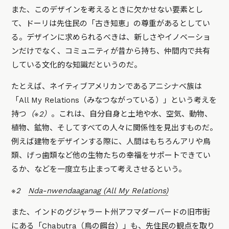
また、このデザインを考えるときに欠かせない要素とし
て、ドーリは先住民の「古き知恵」の尊重があるとしてい
る。デザインに求められるべきは、新しさやイノベーショ
ンだけでなく、コミュニティが昔から持ち、仲間内で共有
している文化的な知識だというのだ。
たとえば、ネイティブアメリカンであるアニシナベ族は
「All My Relations（みなつながっている）」という考えを
持つ
（※2）
。これは、自分自身と土地や水、空気、動物、
植物、鉱物、そしてすべての人々に関係性を見出すものだ。
例えば建物をデザインする際に、人間はもちろんアリや鳥
類、げっ歯類など他の生物たちの幸福をサポートできてい
るか、などを一度立ち止まって考えさせるという。
※2
Nda-nwendaaganag (All My Relations)
また、インドのグジャラート州アフマダーバードの旧市街
にある「Chabutra（鳥の餌台）」も、先住民の観点を取り