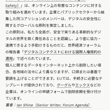
Safety）
」は、オンライン上の有害なコンテンツに対する
取り組みを進めています。企業とパブリックセクターから結
集した同コアリションのメンバーは、デジタルの安全性に
関するグローバルな原則を策定しました。
この原則は、私たち全員が、安全で実りある革新的なデジ
タルの世界を築く責任あることを認識し、より密に協力・
連携できるよう手助けするものだと、世界経済フォーラム
の報告書「
デジタルコンテクストにおける国際人権規約の
適用
」で述べられています。
個人に関するデータをインターネット上から削除したい場
合、各地域の法令により異なりますが、口頭または書面で
要請を上げることができます。EUでは、手続きに必要なテ
ンプレートが提供されており、
グーグル
や
エックス
などの
企業は、オンラインの申請フォームで削除依頼を受け付け
ています。
著者：
Ian Shine（Senior Writer, Forum Agenda）