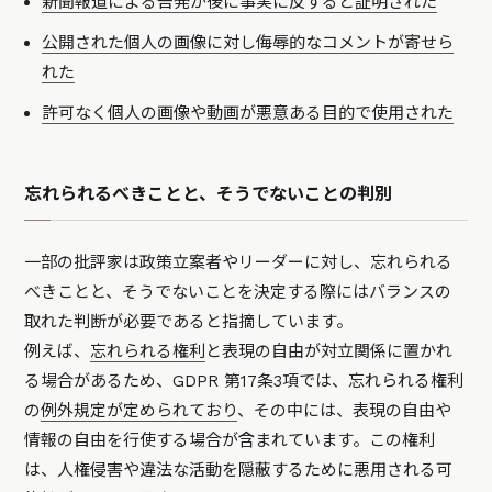
新聞報道による告発が後に事実に反すると証明された
公開された個人の画像に対し侮辱的なコメントが寄せら
れた
許可なく個人の画像や動画が悪意ある目的で使用された
忘れられるべきことと、そうでないことの判別
一部の批評家は政策立案者やリーダーに対し、忘れられる
べきことと、そうでないことを決定する際にはバランスの
取れた判断が必要であると指摘しています。
例えば、
忘れられる権利
と表現の自由が対立関係に置かれ
る場合があるため、GDPR 第17条3項では、忘れられる権利
の
例外規定が定められており
、その中には、表現の自由や
情報の自由を行使する場合が含まれています。この権利
は、人権侵害や違法な活動を隠蔽するために悪用される可