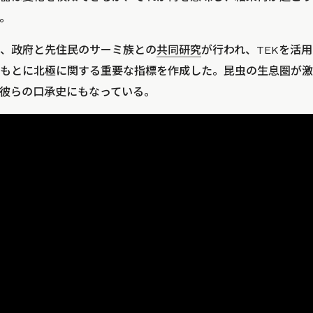
。
、政府と先住民のサーミ族との
共同研究
が行われ、TEKを活
もとに北極に関する重要な指標を作成した。昆虫の生息圏が激
彼らの口承史にもなっている。