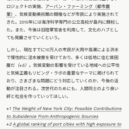
ロジェクトの実施、
アーバン・ファーミング（都市農
業）
、気候変動美術館の開催などが市民により実施されて
きた。2010年には海洋科学専門の公立高校が島内に開校し
た。また、今後は旧陸軍官舎を利用して、文化のハブとし
ても発展させていくという。
しかし、現在すでに10万人の市民が大雨や高潮による洪水
で慢性的に浸水被害を受けており、多くは低地に住む貧困
層だ
（※5）
。気候変動の影響を受けている地域への公平性
と気候正義もリビング・ラボの重要なテーマに掲げられて
おり、さまざまな問題にどう対応していくのか、今後の活
動が注目される。次世代のためにも、人間同士のより良い
絆と社会を作っていってほしい。
※1
The Weight of New York City: Possible Contributions
to Subsidence From Anthropogenic Sources
※2
A global ranking of port cities with high exposure to