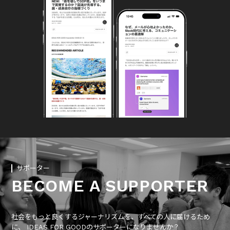
サポーター
BECOME A SUPPORTER
社会をもっと良くするジャーナリズムを、すべての人に届けるため
に、 IDEAS FOR GOODのサポーターになりませんか？