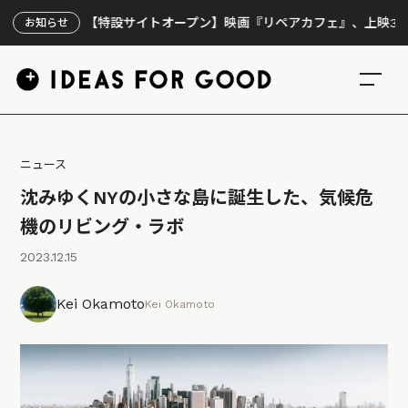
【特設サイトオープン】映画『リペアカフェ』、上映300回の先で
お知らせ
ニュース
沈みゆくNYの小さな島に誕生した、気候危
機のリビング・ラボ
2023.12.15
Kei Okamoto
Kei Okamoto