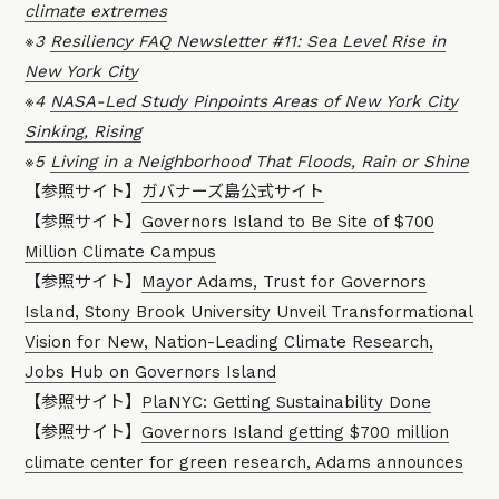
climate extremes
※3
Resiliency FAQ Newsletter #11: Sea Level Rise in
New York City
※4
NASA-Led Study Pinpoints Areas of New York City
Sinking, Rising
※5
Living in a Neighborhood That Floods, Rain or Shine
【参照サイト】
ガバナーズ島公式サイト
【参照サイト】
Governors Island to Be Site of $700
Million Climate Campus
【参照サイト】
Mayor Adams, Trust for Governors
Island, Stony Brook University Unveil Transformational
Vision for New, Nation-Leading Climate Research,
Jobs Hub on Governors Island
【参照サイト】
PlaNYC: Getting Sustainability Done
【参照サイト】
Governors Island getting $700 million
climate center for green research, Adams announces