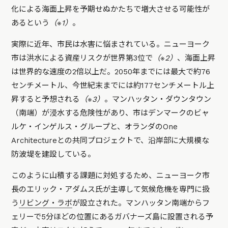
化による海面上昇を予期せぬかたちで増大させる可能性が
あるという
（※1）
。
実際に近年、市民は水害に悩まされている。ニューヨーク
市は洪水による資産リスクが世界第3位で
（※2）
、海面上昇
は世界的な速度の2倍以上だ。2050年までには最大で約76
センチメートル、今世紀末までには約177センチメートル上
昇すると予想される
（※3）
。マンハッタン・ダウンタウン
（南端）が浸水する危険性があり、市はデンマークのビャ
ルケ・インゲルス・グループと、オランダのOne
Architectureとの共同プロジェクトで、沿岸部に大規模な
防波堤を建設している。
このように山積する課題に対処するため、ニューヨーク市
長のエリック・アダムス氏が主導して気候危機を専門に扱
う
リビング・ラボ
が設立された。マンハッタン南端からフ
ェリーで5分ほどの位置にあるガバナーズ島に設置される予