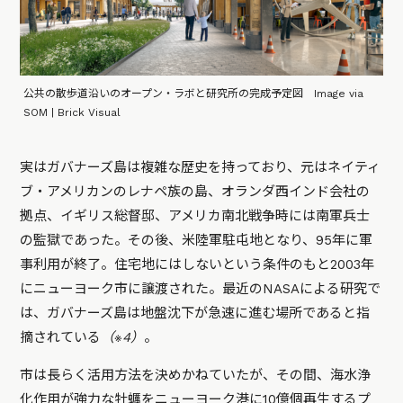
公共の散歩道沿いのオープン・ラボと研究所の完成予定図 Image via
SOM | Brick Visual
実はガバナーズ島は複雑な歴史を持っており、元はネイティ
ブ・アメリカンのレナペ族の島、オランダ西インド会社の
拠点、イギリス総督邸、アメリカ南北戦争時には南軍兵士
の監獄であった。その後、米陸軍駐屯地となり、95年に軍
事利用が終了。住宅地にはしないという条件のもと2003年
にニューヨーク市に譲渡された。最近のNASAによる研究で
は、ガバナーズ島は地盤沈下が急速に進む場所であると指
摘されている
（※4）
。
市は長らく活用方法を決めかねていたが、その間、海水浄
化作用が強力な牡蠣をニューヨーク港に10億個再生するプ