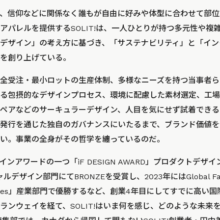
、信仰などに関係なく誰もが自由に好みや体型に合わせて部位
アパレルを提供するSOLIT!は、一人ひとりが持つ多元性や複
デザイン」の考え方に基づき、「サステナビリティ」と「イン
を創り上げている。
全受注・最小ロットの生産体制、多様なニーズを持つ当事者ら
る包摂的なデザインプロセス、環境に配慮した素材選定、工場
ペアなどのサーキュラーデザイン、人目を気にせず試着できる
発行を通じた独自のガバナンスにいたるまで、ブランド価値を
い。事業の全身がその哲学を纏っているのだ。
インアワードの一つ「iF DESIGN AWARD」プロダクトデザイン
ャルデザイン部門にてBRONZEを受賞し、2023年にはGlobal Fas
n Values」産業部門で優勝するなど、創業4年目にしてすでに高
ランウェイを経て、SOLIT!はいま何を感じ、どのような未来