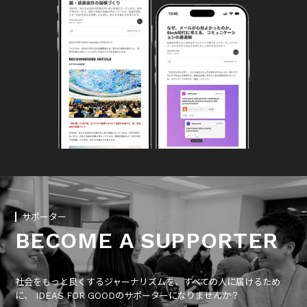
サポーター
BECOME A SUPPORTER
社会をもっと良くするジャーナリズムを、すべての人に届けるため
に、 IDEAS FOR GOODのサポーターになりませんか？