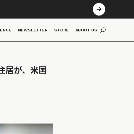
IENCE
NEWSLETTER
STORE
ABOUT US
住居が、米国