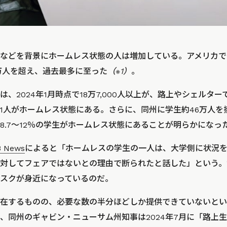
などを背景にホームレス状態の人は増加している。アメリカでは
万人を超え、過去最多に至った
（※1）
。
、2024年1月時点で18万7,000人以上が、路上やシェルタ
に1人がホームレス状態にある。さらに、同州に学生約46万人
8.7～12％の学生がホームレス状態にあることが明らかになっ
 News
によると
「ホームレスの学生の一人は、大学側に状況
対してフェアではないとの理由で断られたと話した」
という。
スクが身近になっているのだ。
在するものの、必要な数の半分ほどしか提供できていないとい
、同州のギャビン・ニューサム州知事は2024年7月に「路上