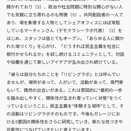
開かれており（3）、政治や社会問題に特別な関心がない人
でも気軽に立ち寄れるのも特徴（5）。共同創設者の一人で
あり、場を象徴する人物としてシェアオフィスにほぼ常駐
しているマーティンさん（デモクラシーラボ代表）（2）を
はじめ、スタッフは皆とてもオープン。「あらゆる人に開か
れた場づくり」を心がけ、「どうすれば民主主義を社会に
根付かせられるか」を試し続けるコミュニティとして、対話
や協働を通じて新しいアイデアが生み出され続けている。
「彼らは自分たちのことを『リビングラボ』とは呼んでい
ませんが、場所があって、人がいて、活動があって、専門家
もいて、偶然の出会いがある。これは意図的に“最初の一歩
を踏み出しやすく、関係性が生まれ育っていく状態”をつく
っているということ。民主主義を“体験する場所”として、そ
の活動はリビングラボそのものです。今後もガレージにお
ける5要因の関係性をさらに研究していき、新たな気づきや
可能性につなげていきたいと考えています」