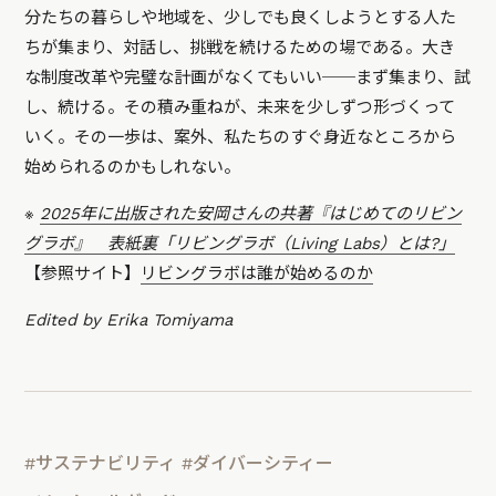
分たちの暮らしや地域を、少しでも良くしようとする人た
ちが集まり、対話し、挑戦を続けるための場である。大き
な制度改革や完璧な計画がなくてもいい──まず集まり、試
し、続ける。その積み重ねが、未来を少しずつ形づくって
いく。その一歩は、案外、私たちのすぐ身近なところから
始められるのかもしれない。
※
2025年に出版された安岡さんの共著『はじめてのリビン
グラボ』 表紙裏「リビングラボ（Living Labs）とは?」
【参照サイト】
リビングラボは誰が始めるのか
Edited by Erika Tomiyama
#サステナビリティ
#ダイバーシティー