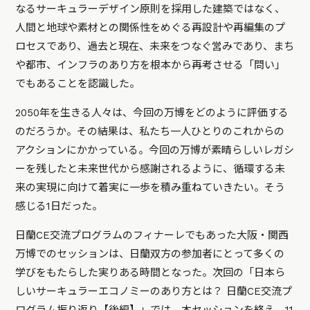
なるサーキュラーデザイン原則を採用した建築ではなく、
人間と地球や素材との関係性をめぐる再設計や再編集のプ
ロセスであり、過去と現在、未来をつなぐ営みであり、まち
や都市、インフラのあり方を根本から再考させる「問い」
でもあることを認識した。
2050年を生きる人々は、今回の万博をどのように評価する
のだろうか。その結果は、私たち一人ひとりのこれからの
アクションにかかっている。今回の万博が素晴らしいレガシ
ーを残したと未来世代から感謝されるように、循環する未
来の実現に向けて着実に一歩を積み重ねていきたい。そう
感じる1日だった。
日蘭CE交流プログラムのフィナーレでもあった大阪・関西
万博でのセッションは、日蘭双方の参加者にとって多くの
学びをもたらした実りある時間となった。次回の「日本ら
しいサーキュラーエコノミーのあり方とは？ 日蘭CE交流プ
ログラム振り返り【後編】」では、本セッションを終え、11