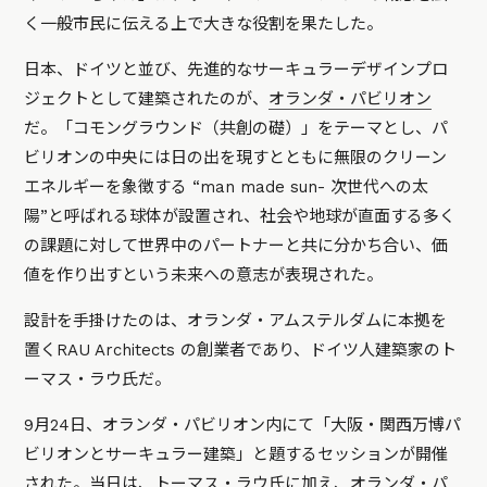
く一般市民に伝える上で大きな役割を果たした。
日本、ドイツと並び、先進的なサーキュラーデザインプロ
ジェクトとして建築されたのが、
オランダ・パビリオン
だ。「コモングラウンド（共創の礎）」をテーマとし、パ
ビリオンの中央には日の出を現すとともに無限のクリーン
エネルギーを象徴する “man made sun- 次世代への太
陽”と呼ばれる球体が設置され、社会や地球が直面する多く
の課題に対して世界中のパートナーと共に分かち合い、価
値を作り出すという未来への意志が表現された。
設計を手掛けたのは、オランダ・アムステルダムに本拠を
置くRAU Architects の創業者であり、ドイツ人建築家のト
ーマス・ラウ氏だ。
9月24日、オランダ・パビリオン内にて「大阪・関西万博パ
ビリオンとサーキュラー建築」と題するセッションが開催
された。​​当日は、トーマス・ラウ氏に加え、オランダ・パ