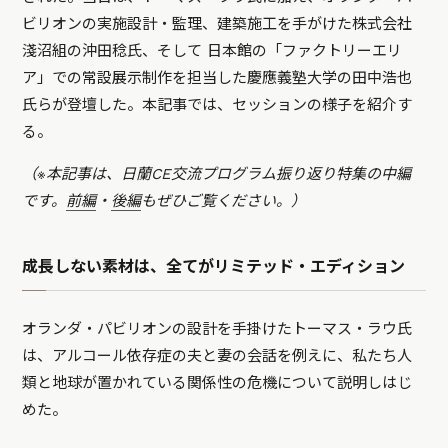
ビリオンの実施設計・監理、建築施工を手がけた株式会社
淺沼組の沖田稔氏、そして 日本館の「ファクトリーエリ
ア」での常設展示制作を担当した慶應義塾大学の田中浩也
氏らが登壇した。本記事では、セッションの様子を紹介す
る。
（※本記事は、日蘭CE交流プログラム振り返り特集の中編
です。
前編
・
後編
もぜひご覧ください。）
成長しない素材は、全てがリミテッド・エディション
オランダ・パビリオンの設計を手掛けたトーマス・ラウ氏
は、アルコール依存症の夫と妻の会話を例えに、私たち人
類と地球が置かれている関係性の危機について説明しはじ
めた。