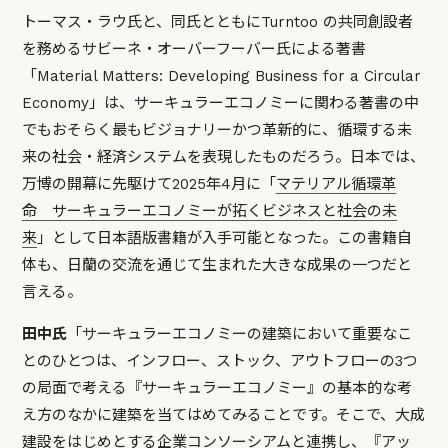
トーマス・ラウ氏と、同氏とともにTurntoo の共同創設者
を務めるサビーネ・オーバーフーバー氏による著書
「Material Matters: Developing Business for a Circular
Economy」は、サーキュラーエコノミーに関わる著書の中
でもおそらく最もビジョナリーかつ革新的に、循環する未
来の社会・経済システムを表現したものだろう。日本では、
万博の開幕に先駆けて2025年4月に「
マテリアル循環革
命 サーキュラーエコノミーが拓くビジネスと社会の未
来
」として日本語版書籍が入手可能となった。この書籍自
体も、日蘭の交流を通じて生まれた大きな成果の一つだと
言える。
田中氏
「サーキュラーエコノミーの建築において重要なこ
とのひとつは、インフロー、ストック、アウトフローの3つ
の局面で考える『サーキュラーエコノミー』の基本的な考
え方のなかに建築を当てはめてみることです。そこで、大成
建設をはじめとする企業コンソーシアムと連携し、『アッ