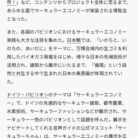
市！
」など、コンテンツからプロジェクト全体に至るまで、
あらゆる面でサーキュラーエコノミーが実装される博覧会
となった。
また、各国のパビリオンにおけるサーキュラーエコノミー
実践も大きな注目を集めた。
日本館
では、「いのちと、い
のちの、あいだに」をテーマに、万博会場内の生ゴミを利
用したバイオガス発電をはじめ、様々な日本の先端技術が
活用され、建築から展示にいたるまで、「循環」という自
然と共生する中で生まれた日本の美意識が体現されてい
た。
ドイツ・パビリオン
のテーマは「サーキュラーエコノミ
ー」で、ドイツの先進的なサーキュラー建築、都市農業、
水素技術、サーキュラーファッションなどが展示され、サ
ーキュラー一色のパビリオンとして話題を呼んだ。展示を
ナビゲートしてくれる音声ガイドの公式マスコット「サー
キュラーちゃん」は、サーキュラーエコノミーの概念を広