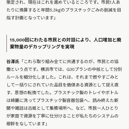
策定され、現在はこれを進めているところです。市民1人あ
たりに換算すると年間5.3kgのプラスチックごみの削減を目
指す計画となっています」
15,000回にわたる市民との対話により、人口増加と廃
棄物量のデカップリングを実現
谷澤氏
「これら取り組み全てに共通するのが、市民との協
働という点です。横浜市では、G30プランの中核として分別
ルールを細分化しました。これは、それまで燃やすごみと
して一括りにされていた品目を価値ある資源として捉え直
す、思想の転換でした。プラスチック製のトレイやボトル
は綺麗に洗ってプラスチック製容器包装へ、読み終えた新
聞や雑誌は古紙として集積場所へ、など、市民一人ひとり
が家庭で資源を丁寧に仕分けることが私たちのシステムの
根幹をなしています」