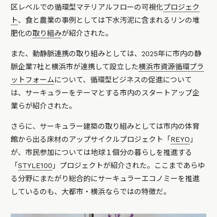
区レベルでの循環型マテリアルフローの可視化
プロジェク
ト
、食と農業の事例としては下水汚泥に含まれるリンの堆
肥化の
取り組み
が紹介された。
また、動静脈連携の取り組みとしては、2025年に市内の静
脈企業7社と横浜市が連携して設立した
横浜市資源循環プラ
ットフォーム
について、循環型ビジネスの促進について
は、サーキュラーをテーマとする市内のスタートアップ企
業らが紹介された。
さらに、サーキュラー建築の取り組みとしては市内の体育
館から出る床材のアップサイクルプロジェクト「
REYO
」
が、市民参加については地球１個分の暮らしを推進する
「
STYLE100
」プロジェクトが紹介された。ここまであらゆ
る分野にまたがり総合的にサーキュラーエコノミーを推進
しているのも、大都市・横浜ならではの特徴だ。