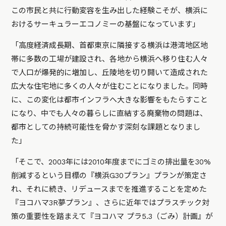
この市民と共に行動変容を生み出した経験こそが、横浜に
おけるサーキュラーエコノミーの基盤になっています」
「高度経済成長期、首都東京に隣接する横浜は港湾地区地
帯に多数の工場が建設され、各地から横浜へ移り住む人々
で人口が爆発的に増加し、丘陵地を切り開いて造成された
広大な住宅地に多くの人々が住むことになりました。同時
に、この変化は都市インフラへ大きな影響をもたらすこと
になり、中でも人々の暮らしに直結する廃棄物の問題は、
都市としての持続可能性を脅かす深刻な課題となりまし
た」
「そこで、2003年には2010年度までにゴミの排出量を30%
削減するという目標の『横浜G30プラン』プランが策定さ
れ、それに続き、リデュースまでを推進することを定めた
『ヨコハマ3R夢プラン』、さらに近年ではプラスチック対
策の重要性を踏まえて『ヨコハマ プラ5.3（ごみ）計画』が