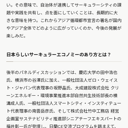
い。その意味で、自治体が連携してサーキュラーシティの課
題や実践を共有し、点を面にしていくことは、長期的に大
きな意味を持つ。これからアジア循環都市宣言の署名が国内
やアジア全体でどのように広がっていくのか、今後の発展が
楽しみだ。
日本らしいサーキュラーエコノミーのあり方とは？
後半のパネルディスカッションでは、慶応大学の田中浩也
氏、横浜市の谷澤氏に加え、一般社団法人ゼロ・ウェイス
ト・ジャパン代表理事の坂野晶氏、大成建設株式会社 クリ
ーンエネルギー・環境事業推進本部自然共生技術部長の横
溝成人氏、一般社団法人スマートシティ・インスティテュー
ト代表理事の南雲岳彦氏、そして株式会社竹中工務店 経営
企画室サステナビリティ推進部シニアチーフエキスパートの
福井彰一氏が登壇し、日蘭CE交流プログラムを踏まえて、