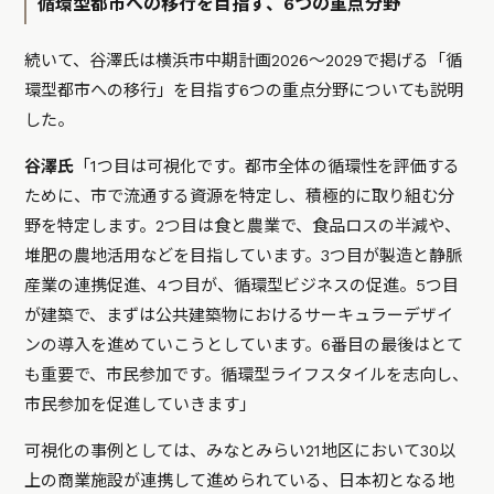
循環型都市への移行を目指す、6つの重点分野
続いて、谷澤氏は横浜市中期計画2026〜2029で掲げる「循
環型都市への移行」を目指す6つの重点分野についても説明
した。
谷澤氏
「1つ目は可視化です。都市全体の循環性を評価する
ために、市で流通する資源を特定し、積極的に取り組む分
野を特定します。2つ目は食と農業で、食品ロスの半減や、
堆肥の農地活用などを目指しています。3つ目が製造と静脈
産業の連携促進、4つ目が、循環型ビジネスの促進。5つ目
が建築で、まずは公共建築物におけるサーキュラーデザイ
ンの導入を進めていこうとしています。6番目の最後はとて
も重要で、市民参加です。循環型ライフスタイルを志向し、
市民参加を促進していきます」
可視化の事例としては、みなとみらい21地区において30以
上の商業施設が連携して進められている、日本初となる地