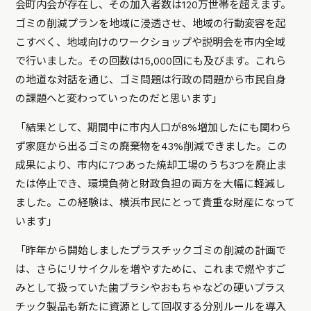
会町内会が存在し、その加入者数は120万世帯を超えます。
ゴミの削減プランを地域に浸透させ、地域の行動変容を起
こすべく、地域向けのワークショップや説明会を市内全域
で行いました。その回数は15,000回にも及びます。これら
の地道な対話を通じ、ゴミ問題は行政の問題から市民自身
の課題へと変わっていったのだと思います」
「結果として、期間中に市内人口が8%増加したにも関わら
ず家庭から出るゴミの廃棄物を43%削減できました。この
成果により、市内に7つあった焼却工場のうち3つを廃止ま
たは停止でき、環境負荷と財政負担の両方を大幅に軽減し
ました。この経験は、横浜市民にとって貴重な財産になって
います」
「昨年から開始しましたプラスチックゴミの削減の計画で
は、さらにリサイクルを増やすために、これまで燃やすご
みとして扱っていた歯ブラシやおもちゃなどの硬いプラス
チック製品も新たに資源として回収する分別ルールを導入