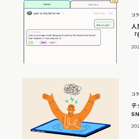
コ
人
「
20
コ
テ
S
202