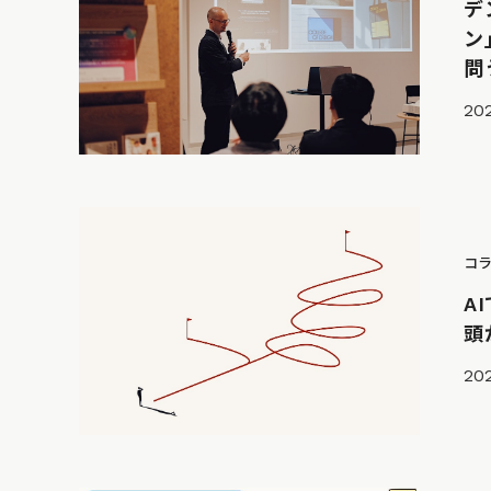
デ
ン
問
202
コ
A
頭
202