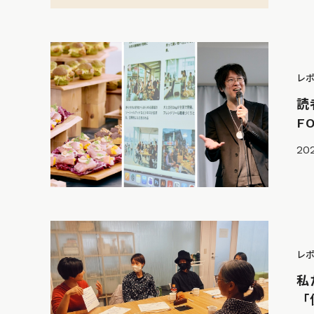
レ
読
F
202
レ
私
「