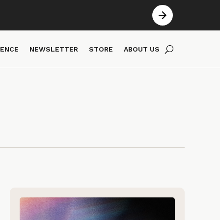
IENCE
NEWSLETTER
STORE
ABOUT US