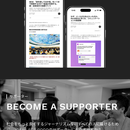
サポーター
BECOME A SUPPORTER
社会をもっと良くするジャーナリズムを、すべての人に届けるため
に、 IDEAS FOR GOODのサポーターになりませんか？