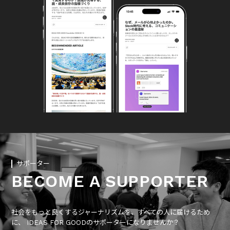
サポーター
BECOME A SUPPORTER
社会をもっと良くするジャーナリズムを、すべての人に届けるため
に、 IDEAS FOR GOODのサポーターになりませんか？