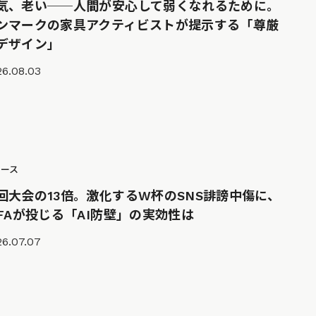
気、老い──人間が安心して弱くなれるために。
ンマークの家具アクティビストが提示する「尊厳
デザイン」
26.08.03
ュース
回大会の13倍。激化するW杯のSNS誹謗中傷に、
IFAが投じる「AI防壁」の実効性は
26.07.07