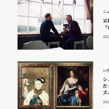
ニ
父
「D
202
レ
シ
だ
ズ
202