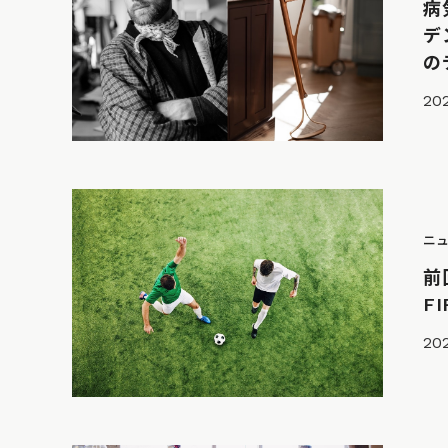
病
デ
の
20
ニ
前
F
20