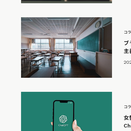
コ
ブ
主
20
コ
女
C