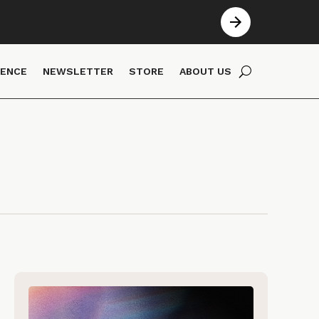
IENCE
NEWSLETTER
STORE
ABOUT US