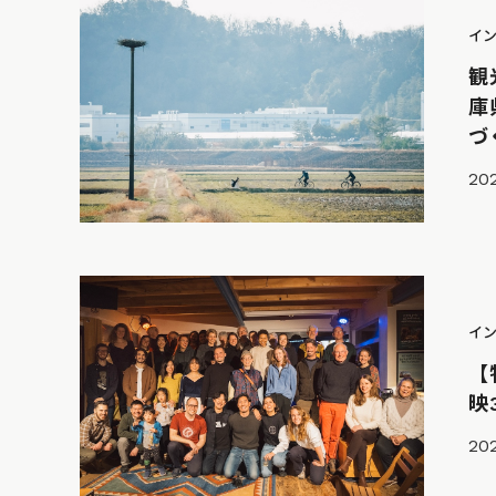
イ
観
庫
づ
202
イ
【
映
202