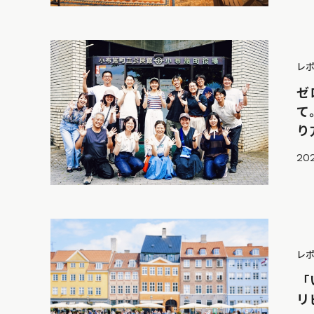
レ
ゼ
て
り
202
レ
「
リ