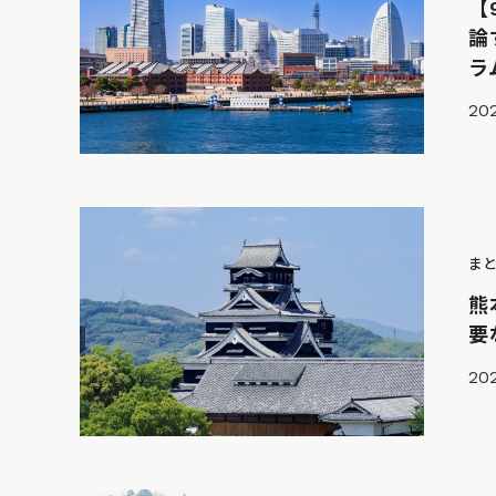
【
論
ラ
20
ま
熊
要
20