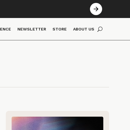
IENCE
NEWSLETTER
STORE
ABOUT US