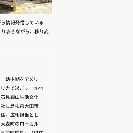
ながら情報発信している
くり歩きながら、移り変
身。幼少期をアメリ
リカで過ごす。2011
）石見銀山生活文化
入社し島根県大田市
移住。広報担当とし
山大森町のローカル
『三浦編集長』（現在