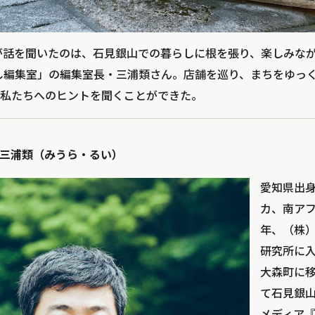
GOODが話を聞いたのは、石見銀山での暮らしに根を張り、楽しみ
し編集室」の編集室長・三浦類さん。店舗を巡り、まちをゆっ
私たちへのヒントを聞くことができた。
三浦類（みうら・るい）
愛知県出
カ、南アフ
年、（株
研究所に
大森町に
て石見銀
メディア