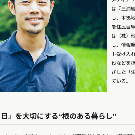
は『三浦
し、本拠
を住民目
は（株）
し、情報
ト受け入
役などを
ざした「
ている。
1日」を大切にする“根のある暮らし”