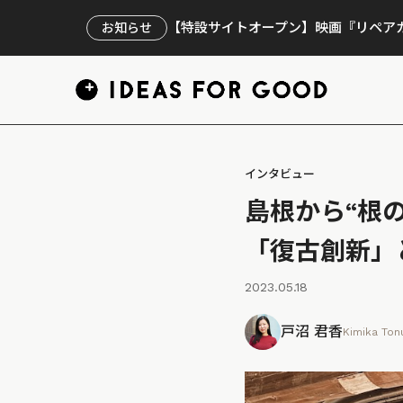
【特設サイトオープン】映画『リペアカ
お知らせ
インタビュー
島根から“根
「復古創新」
2023.05.18
戸沼 君香
Kimika To