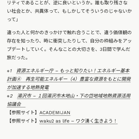
リティであることが、逆に良いというか。誰も取り残さな
い社会とか、共異体って、もしかしてそういうのじゃないか
って」
違った人と何かのきっかけで触れ合うことで、違う価値観の
存在を知ったり、時に衝突したりして、自分の枠組みをアッ
プデートしていく。そんなことの大切さを、3日間で学んだ
旅だった。
※1
資源エネルギー庁 – もっと知りたい！エネルギー基本
計画④ 再生可能エネルギー（4）豊富な資源をもとに開発
が加速する地熱発電
※2
湯沢市 – １回湯沢市木地山・下の岱地域地熱資源活用
協議会
【参照サイト】
ACADEMIJAN
【参照サイト】
waku2 as life – ワク湧く生きよう！