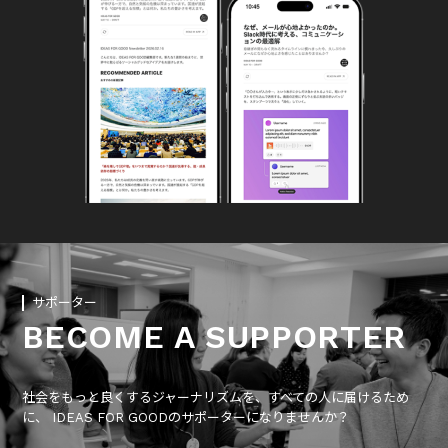
サポーター
BECOME A SUPPORTER
社会をもっと良くするジャーナリズムを、すべての人に届けるため
に、 IDEAS FOR GOODのサポーターになりませんか？