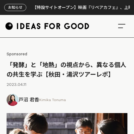
【特設サイトオープン】映画『リペアカフェ』、上映300回の先で
お知らせ
Sponsored
「発酵」と「地熱」の視点から、異なる個人
の共生を学ぶ【秋田・湯沢ツアーレポ】
2023.04.11
戸沼 君香
Kimika Tonuma