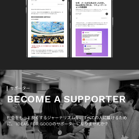
サポーター
BECOME A SUPPORTER
社会をもっと良くするジャーナリズムを、すべての人に届けるため
に、 IDEAS FOR GOODのサポーターになりませんか？