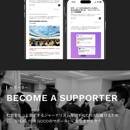
サポーター
BECOME A SUPPORTER
社会をもっと良くするジャーナリズムを、すべての人に届けるため
に、 IDEAS FOR GOODのサポーターになりませんか？