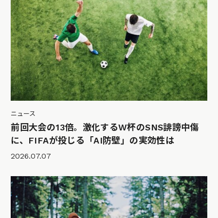
ニュース
前回大会の13倍。激化するW杯のSNS誹謗中傷
に、FIFAが投じる「AI防壁」の実効性は
2026.07.07