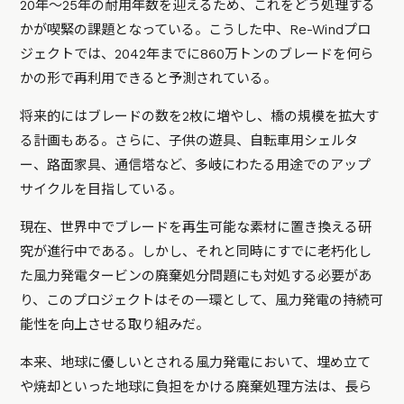
20年〜25年の耐用年数を迎えるため、これをどう処理する
かが喫緊の課題となっている。こうした中、Re-Windプロ
ジェクトでは、2042年までに860万トンのブレードを何ら
かの形で再利用できると予測されている。
将来的にはブレードの数を2枚に増やし、橋の規模を拡大す
る計画もある。さらに、子供の遊具、自転車用シェルタ
ー、路面家具、通信塔など、多岐にわたる用途でのアップ
サイクルを目指している。
現在、世界中でブレードを再生可能な素材に置き換える研
究が進行中である。しかし、それと同時にすでに老朽化し
た風力発電タービンの廃棄処分問題にも対処する必要があ
り、このプロジェクトはその一環として、風力発電の持続可
能性を向上させる取り組みだ。
本来、地球に優しいとされる風力発電において、埋め立て
や焼却といった地球に負担をかける廃棄処理方法は、長ら