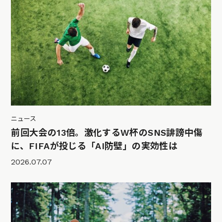
ニュース
前回大会の13倍。激化するW杯のSNS誹謗中傷
に、FIFAが投じる「AI防壁」の実効性は
2026.07.07