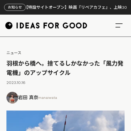
【特設サイトオープン】映画『リペアカフェ』、上映300回の先で
お知らせ
ニュース
羽根から橋へ。捨てるしかなかった「風力発
電機」のアップサイクル
2023.10.16
岩田 真奈
manaiwata