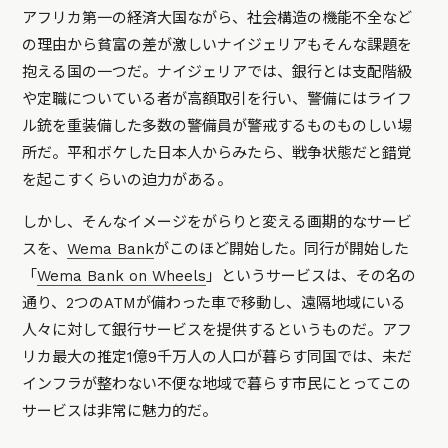
アフリカ第一の経済大国ながら、社会構造の機能不全など
の理由から貧富の差が激しいナイジェリアもそんな課題を
抱える国の一つだ。ナイジェリアでは、銀行とは支配階級
や定職についている者が高額取引を行い、警備にはライフ
ル銃を重装備した多数の警備員が警戒するものものしい場
所だ。平和ボケした日本人からみたら、戦争状態だと錯覚
を起こすくらいの迫力がある。
しかし、そんなイメージをがらりと変える画期的なサービ
スを、
Wema Bank
がこのほど開始した。同行が開始した
「
Wema Bank on Wheels
」というサービスは、その名の
通り、2つのATMが備わった車で移動し、遠隔地域にいる
人々に対して銀行サービスを提供するというものだ。アフ
リカ最大の推定1億9千万人の人口が暮らす同国では、未だ
インフラが整わない不便な地域で暮らす市民にとってこの
サービスは非常に魅力的だ。